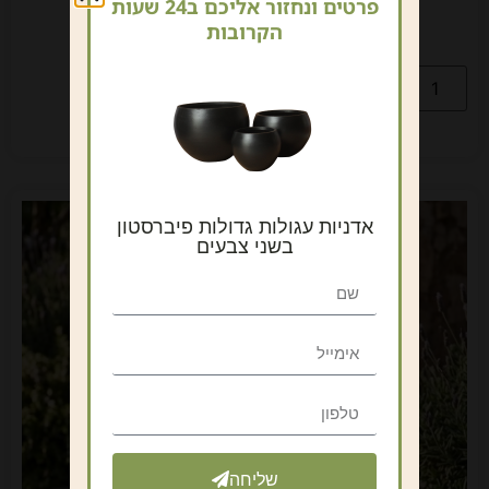
פרטים ונחזור אליכם ב24 שעות
עציץ דמוי בטון בעיצוב גאומטרי
הקרובות
₪
590
כולל מע"מ
הוספה לסל
אדניות עגולות גדולות פיברסטון
בשני צבעים
שליחה