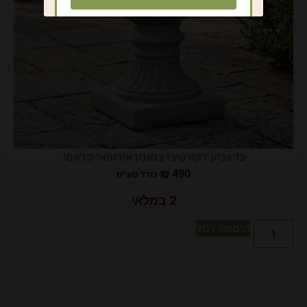
כד גביע דקורטיבי בסגנון אירופאי קלאסי
₪
490
כולל מע"מ
2 במלאי
הוספה לסל