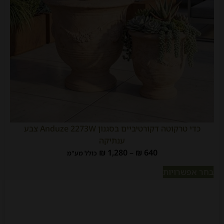
כדי טרקוטה דקורטיביים בסגנון Anduze 2273W צבע
ענתיקה
₪
1,280
–
₪
640
כולל מע"מ
בחר אפשרויות