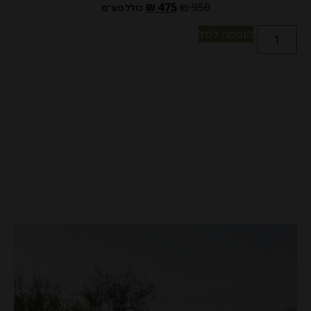
₪
475
₪
950
כולל מע"מ
הוספה לסל