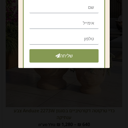
שליחה
כדי טרקוטה דקורטיביים בסגנון Anduze 2273W צבע
ענתיקה
₪
1,280
–
₪
640
כולל מע"מ