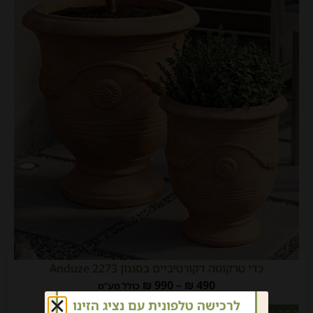
כדי טרקוטה דקורטיביים בסגנון Anduze 2273
₪
990
–
₪
490
כולל מע"מ
לרכישה טלפונית עם נציג הזינו
בחר אפשרויות