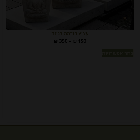
עציץ בודהה לגינה
₪
350
–
₪
150
בחר אפשרויות