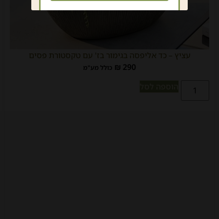
עציץ – כד אליפסה בגימור בז' עם טקסטורת פסים
₪
290
כולל מע"מ
הוספה לסל