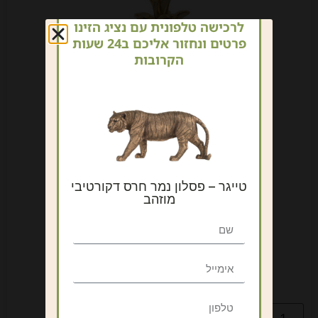
לרכישה טלפונית עם נציג הזינו
פרטים ונחזור אליכם ב24 שעות
הקרובות
טייגר – פסלון נמר חרס דקורטיבי
מוזהב
אננס מוזהב S -קישוט
₪
69
כולל מע"מ
הוספה לסל