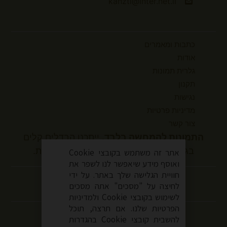
kahzti@inter.net.il
כתבות ומאמרים
אודות
גלרית תמונות
תקנון
נגישות
מדיניות פרטיות
צור קשר
התמונות להמחשה בלבד.
ייתכנו הבדלים קלים
בגוונים ובמידות המוצר בהשוואה למציאות.
אתר זה משתמש בקובצי Cookie
ואוסף מידע שיאפשר לנו לשפר את
עקבו אחרינו
חוויית הגלישה שלך באתר. על ידי
לחיצה על "מסכים" אתה מסכים
לשימוש בקובצי Cookie ולמדיניות
הפרטיות שלנו. אם תרצה, תוכל
להשבית קובצי Cookie בהגדרות