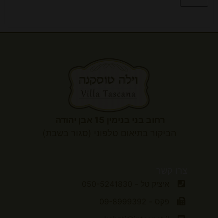
רחוב בני בנימין 15 אבן יהודה
הביקור
בתיאום טלפוני (סגור בשבת)
צרו קשר
איציק טל - 050-5241830
פקס - 09-8999392