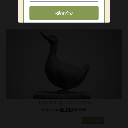
שליחה
פסל מפיברסטון ברווז עומד
₪
130
₪
350
כולל מע"מ
הוספה לסל