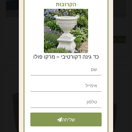
הקרובות
סט עגול 4 יחידות – שחור
₪
899
–
₪
150
כולל מע"מ
בחר אפשרויות
כד גינה דקורטיבי – מרקו פולו
שליחה