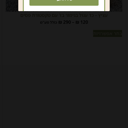
עציץ – כד עגול בגימור בז' עם טקסטורת פסים
₪
290
–
₪
120
כולל מע"מ
בחר אפשרויות