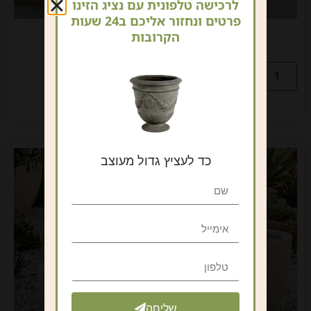
לרכישה טלפונית עם נציג הזינו
פרטים ונחזור אליכם ב24 שעות
עציץ דמוי בטון בעיצוב גאומטרי
הקרובות
₪
590
כולל מע"מ
הוספה לסל
כד לעציץ גדול מעוצב
שליחה