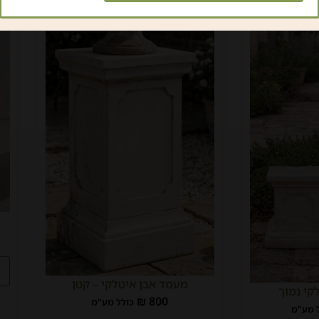
מעמד אבן איטלקי – קטן
קי נמוך
₪
800
כולל מע"מ
 מע"מ