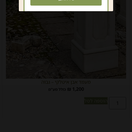
מעמד אבן איטלקי – גבוה
₪
1,200
כולל מע"מ
הוספה לסל