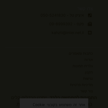
צרו קשר
איציק טל - 050-5241830
פקס - 09-8999392
kahzti@inter.net.il
כתבות ומאמרים
אודות
גלרית תמונות
תקנון
נגישות
מדיניות פרטיות
צור קשר
התמונות להמחשה בלבד.
ייתכנו הבדלים קלים
בגוונים ובמידות המוצר בהשוואה למציאות.
אתר זה משתמש בקובצי Cookie