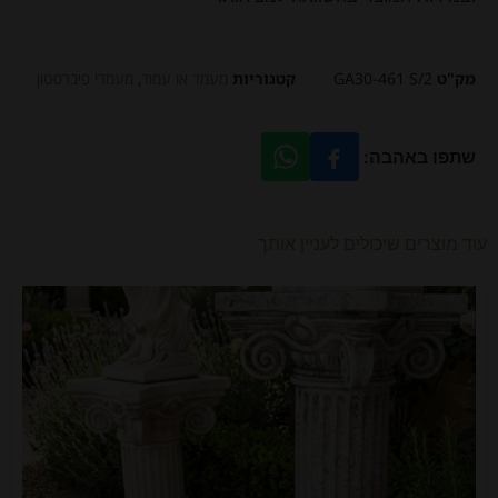
מק"ט
GA30-461 S/2
קטגוריות
מעמד או עמוד
,
​מעמדי פיברסטון
שתפו באהבה:
עוד מוצרים שיכולים לעניין אותך