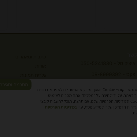
קשר
כתבות ומאמרים
איציק טל - 050-5241830
אודות
פקס - 09-8999392
גלרית תמונות
תקנון
הסכמה וסגירה
kahzti@inter.net.il
אתר זה משתמש בקובצי Cookie ואוסף מידע שיאפשר לנו לשפר את חוויית
נגישות
 באתר. על ידי לחיצה על "מסכים" אתה מסכים לשימוש
בקובצי Cookie ולמדיניות הפרטיות שלנו. אם תרצה, תוכל להשבית קובצי
מדיניות פרטיות
במדיניות הפרטיות
צור קשר
ו.