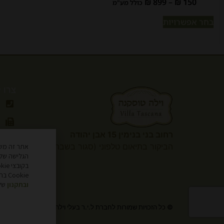
₪
899
–
₪
150
כולל מע"מ
בחר אפשרויות
צרו 
רחוב בני בנימין 15 אבן יהודה
הביקור
בתיאום טלפוני (סגור בשבת)
הגלישה שלך
Cookie בהגדרות הדפדפן שלך. למידע נוסף, עיין
ובתקנון
שלנ
© כל הזכויות שמורות לחברת ל.י.ר בעלי וילה טוסקנה