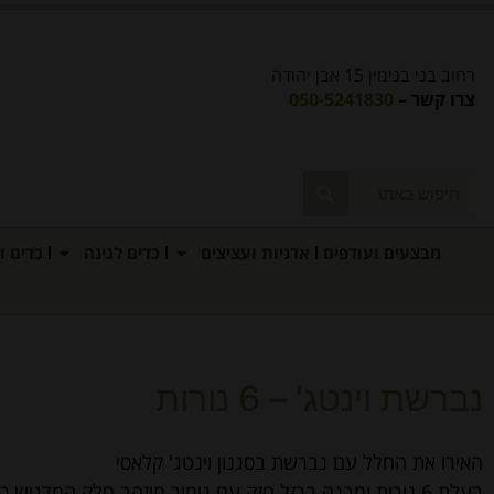
רחוב בני בנימין 15 אבן יהודה
צרו קשר –
050-5241830
מבצעים ועודפים
אדניות ועציצים
כדים לגינה
כדים ו
נברשת וינטג' – 6 נורות
האירו את החלל עם נברשת בסגנון וינטג' קלאסי
בעלת 6 נורות ומבנה ברזל חזק עם גימור מוזהב חלק המדגיש כל פרט ופרט.