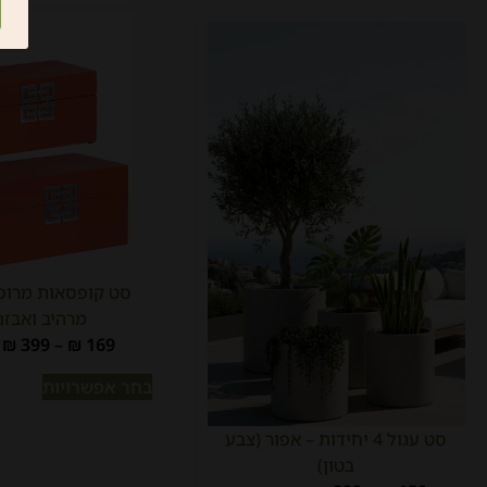
סט קופסאות מרופ
מרהיב ואבזם
₪
399
–
₪
169
בחר אפשרויות
סט עגול 4 יחידות – אפור (צבע
בטון)