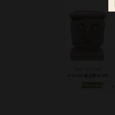
עציץ פיבר סטון
₪
170
₪
390
כולל מע"מ
הוספה לסל