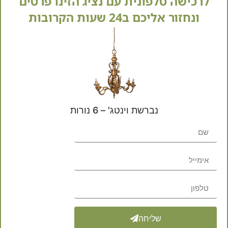
לרכישה טלפונית עם נציג הזינו פרטים
ונחזור אליכם ב24 שעות הקרובות
התמונות להמחשה בלבד
. יית
המוצר בהשוואה למציאות.
נברשת וינטג' – 6 נורות
מק"ט
44028
קטגוריות
מיבצעי
שתפו באהבה:
שליחה