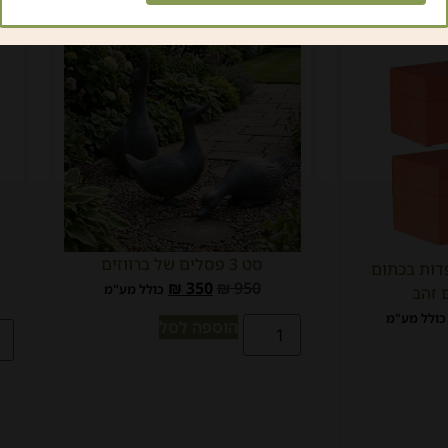
סט 3 פסלים של ברווזים
דות בכתום
₪
350
₪
950
כולל מע"מ
 זהב
כולל מע"מ
הוספה לסל