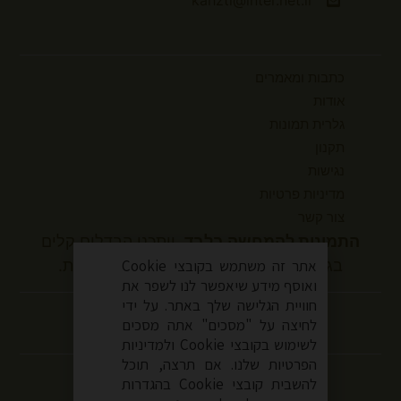
kahzti@inter.net.il
כתבות ומאמרים
אודות
גלרית תמונות
תקנון
נגישות
מדיניות פרטיות
צור קשר
התמונות להמחשה בלבד.
ייתכנו הבדלים קלים
בגוונים ובמידות המוצר בהשוואה למציאות.
אתר זה משתמש בקובצי Cookie
ואוסף מידע שיאפשר לנו לשפר את
עקבו אחרינו
חוויית הגלישה שלך באתר. על ידי
לחיצה על "מסכים" אתה מסכים
לשימוש בקובצי Cookie ולמדיניות
הפרטיות שלנו. אם תרצה, תוכל
להשבית קובצי Cookie בהגדרות