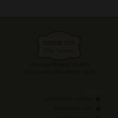
רחוב בני בנימין 15 אבן יהודה
הביקור
בתיאום טלפוני (סגור בשבת)
צרו קשר
איציק טל - 050-5241830
פקס - 09-8999392