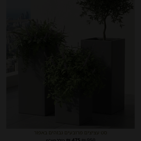
סט עציצים מרובעים גבוהים באפור
₪
475
₪
950
כולל מע"מ