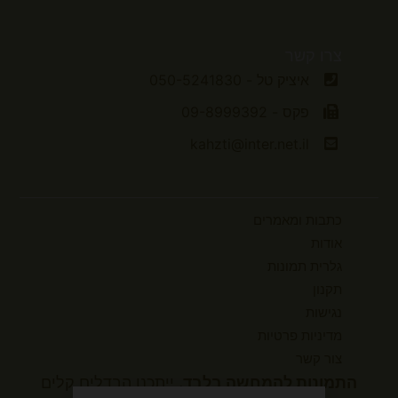
צרו קשר
איציק טל - 050-5241830
פקס - 09-8999392
kahzti@inter.net.il
כתבות ומאמרים
אודות
גלרית תמונות
תקנון
נגישות
מדיניות פרטיות
צור קשר
התמונות להמחשה בלבד.
ייתכנו הבדלים קלים