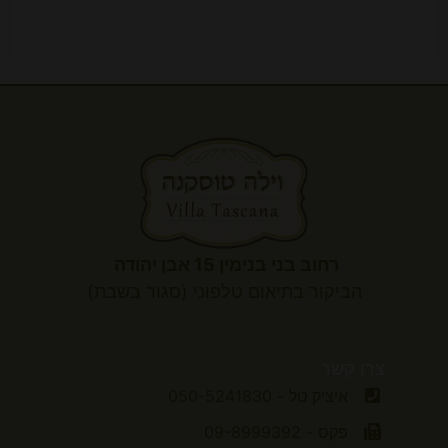
רחוב בני בנימין 15 אבן יהודה
הביקור
בתיאום טלפוני (סגור בשבת)
צרו קשר
איציק טל - 050-5241830
פקס - 09-8999392