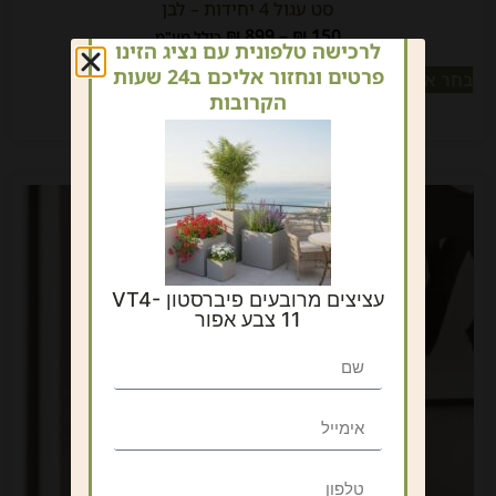
סט עגול 4 יחידות – לבן
₪
899
–
₪
150
כולל מע"מ
לרכישה טלפונית עם נציג הזינו
פרטים ונחזור אליכם ב24 שעות
בחר אפשרויות
הקרובות
עציצים מרובעים פיברסטון VT4-
11 צבע אפור