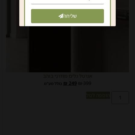
שליחה
אגרטל גלים מודרני בזהב
₪
249
₪
399
כולל מע"מ
הוספה לסל