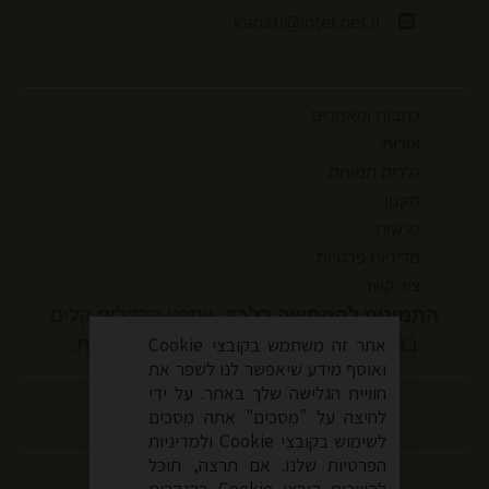
kahzti@inter.net.il
כתבות ומאמרים
אודות
גלרית תמונות
תקנון
נגישות
מדיניות פרטיות
צור קשר
התמונות להמחשה בלבד.
ייתכנו הבדלים קלים
בגוונים ובמידות המוצר בהשוואה למציאות.
אתר זה משתמש בקובצי Cookie
ואוסף מידע שיאפשר לנו לשפר את
עקבו אחרינו
חוויית הגלישה שלך באתר. על ידי
לחיצה על "מסכים" אתה מסכים
לשימוש בקובצי Cookie ולמדיניות
הפרטיות שלנו. אם תרצה, תוכל