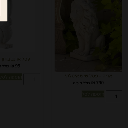
פסל ארנב בגוון ל
₪
99
כולל 
אריה – פסל שיש איטלקי
הוספה לסל
₪
790
כולל מע"מ
הוספה לסל