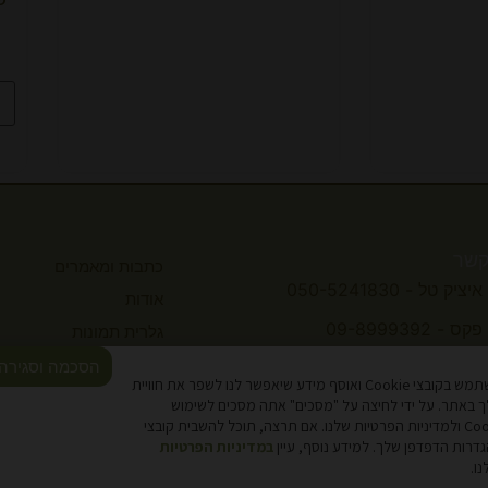
קשר
כתבות ומאמרים
איציק טל - 050-5241830
אודות
פקס - 09-8999392
גלרית תמונות
תקנון
הסכמה וסגירה
kahzti@inter.net.il
אתר זה משתמש בקובצי Cookie ואוסף מידע שיאפשר לנו לשפר את חוויית
נגישות
 באתר. על ידי לחיצה על "מסכים" אתה מסכים לשימוש
בקובצי Cookie ולמדיניות הפרטיות שלנו. אם תרצה, תוכל להשבית קובצי
מדיניות פרטיות
במדיניות הפרטיות
צור קשר
ו.