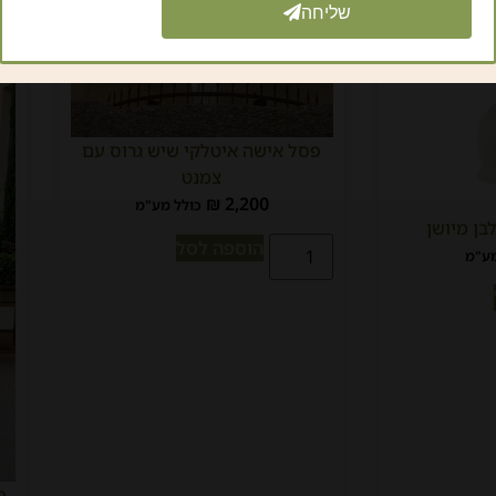
שליחה
פסל אישה איטלקי שיש גרוס עם
צמנט
₪
2,200
כולל מע"מ
בן מיושן
הוספה לסל
מע"מ
פ