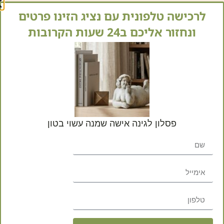
לרכישה טלפונית עם נציג הזינו פרטים
ונחזור אליכם ב24 שעות הקרובות
התמונות להמחשה בלבד
. יית
המוצר בהשוואה למציאות.
מק"ט
D8989
קטגוריות
פסלונ
תגיות
לחצר
,
עיצוב הגינה
,
פסלים
פסלון לגינה אישה שמנה עשוי בטון
שתפו באהבה: