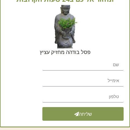
התמונות להמחשה בלבד
. יית
המוצר בהשוואה למציאות.
פסל בודהה מחזיק עציץ
מק"ט
GA40-540
קטגוריה
פס
שתפו באהבה:
שליחה