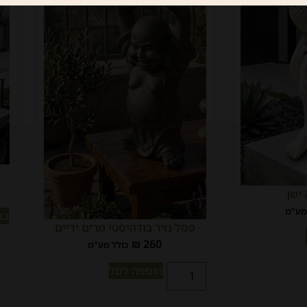
ישן
מע"מ
בח
פסל נזיר בודהיסטי מרים ידיים
₪
260
כולל מע"מ
הוספה לסל