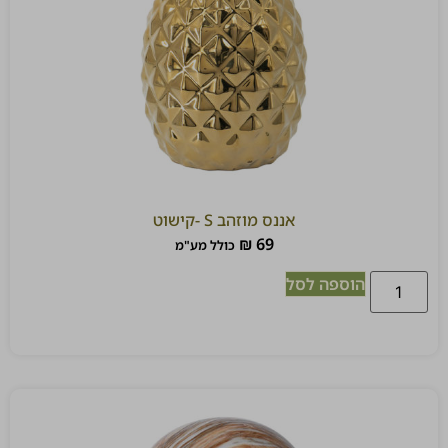
אננס מוזהב S -קישוט
₪
69
כולל מע"מ
הוספה לסל