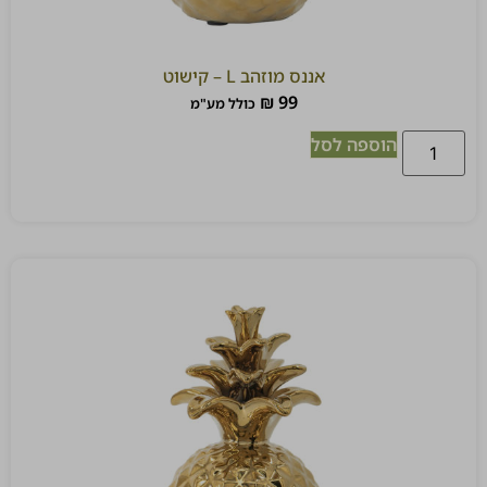
אננס מוזהב L – קישוט
₪
99
כולל מע"מ
הוספה לסל