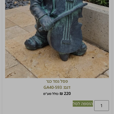
פסל גמד כנר
דגם: GA40-593
₪
220
כולל מע"מ
הוספה לסל