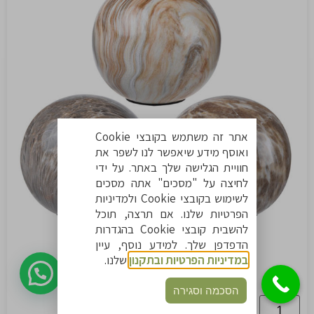
אתר זה משתמש בקובצי Cookie
ואוסף מידע שיאפשר לנו לשפר את
חוויית הגלישה שלך באתר. על ידי
לחיצה על "מסכים" אתה מסכים
לשימוש בקובצי Cookie ולמדיניות
הפרטיות שלנו. אם תרצה, תוכל
להשבית קובצי Cookie בהגדרות
הדפדפן שלך. למידע נוסף, עיין
סט 3 כדורים דמוי שיש לדקורציה
במדיניות הפרטיות ובתקנון
שלנו.
₪
129
לעזרה לחצו כאן
כולל מע"מ
הסכמה וסגירה
הוספה לסל