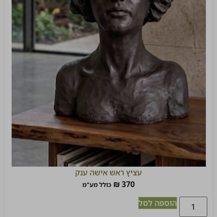
עציץ ראש אישה ענק
₪
370
כולל מע"מ
הוספה לסל