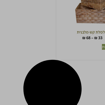
סלת קש מלבנית
₪
68
–
₪
33
ת