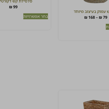
סלסילת קש דקורטיב
₪
99
 עמוק בעיצוב מיוחד
בחר אפשרויות
₪
168
–
₪
79
ת