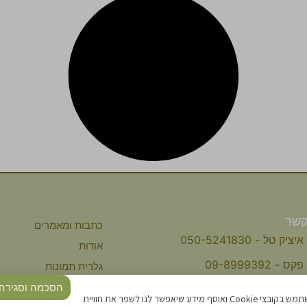
קשר
כתבות ומאמרים
איציק טל - 050-5241830
אודות
פקס - 09-8999392
גלרית תמונות
תקנון
הסכמה וסגירה
kahzti@inter.net.il
אתר זה משתמש בקובצי Cookie ואוסף מידע שיאפשר לנו לשפר את חוויית