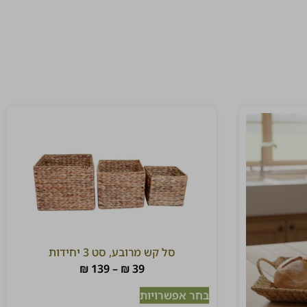
סל קש מרובע, סט 3 יחידות
₪
139
–
₪
39
בחר אפשרויות