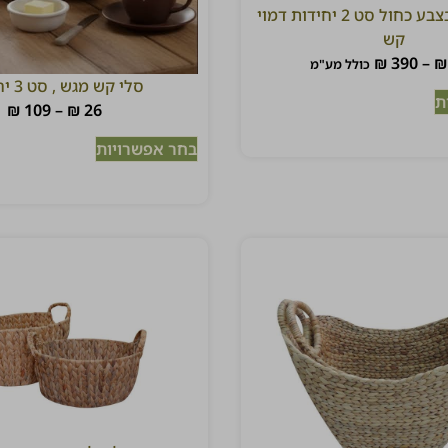
סלסלת בד בצבע כחול סט 2 יחידות דמוי
קש
₪
390
–
₪
כולל מע"מ
סלי קש מגש , סט 3 יחידות
ת
₪
109
–
₪
26
בחר אפשרויות