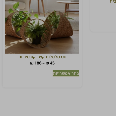
ית
סט סלסלות קש דקורטיביות
₪
186
–
₪
45
בחר אפשרויות