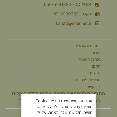
איציק טל - 050-5241830
פקס - 09-8999392
kahzti@inter.net.il
כתבות ומאמרים
אודות
גלרית תמונות
תקנון
נגישות
מדיניות פרטיות
צור קשר
התמונות להמחשה בלבד.
ייתכנו הבדלים קלים
בגוונים ובמידות המוצר בהשוואה למציאות.
אתר זה משתמש בקובצי Cookie
ואוסף מידע שיאפשר לנו לשפר את
עקבו אחרינו
חוויית הגלישה שלך באתר. על ידי