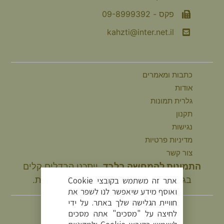
פקס - 09-8999392
kahzti@inter.net.il
כתבות ומאמרים
אודות
גלרית תמונות
תקנון
נגישות
מדיניות פרטיות
צור קשר
התמונות להמחשה בלבד.
ייתכנו הבדלים קלים
בגוונים ובמידות המוצר בהשוואה למציאות.
אתר זה משתמש בקובצי Cookie
ואוסף מידע שיאפשר לנו לשפר את
עקבו אחרינו
חוויית הגלישה שלך באתר. על ידי
לחיצה על "מסכים" אתה מסכים