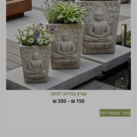
עציץ בודהה לגינה
₪
350
–
₪
150
בחר אפשרויות