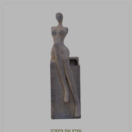
עציץ עם פיגורה