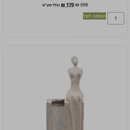
₪
170
₪
390
כולל מע"מ
הוספה לסל