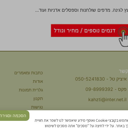
עץ לגינה. מדפים שולחנות וספסלים אדניות ועוד…
קשר
כתבות ומאמרים
איציק טל - 050-5241830
אודות
פקס - 09-8999392
גלרית תמונות
תקנון
kahzti@inter.net.il
נגישות
הסכמה וסגירה
מדיניות פרטיות
אתר זה משתמש בקובצי Cookie ואוסף מידע שיאפשר לנו לשפר את חוויית
צור קשר
 באתר. על ידי לחיצה על "מסכים" אתה מסכים לשימוש