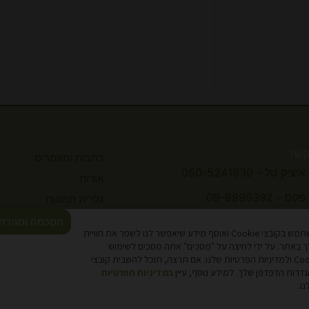
קשר
כתבות ומאמרים
איציק טל - 050-5241830
אודות
פקס - 09-8999392
גלרית תמונות
תקנון
הסכמה וסגירה
kahzti@inter.net.il
אתר זה משתמש בקובצי Cookie ואוסף מידע שיאפשר לנו לשפר את חוויית
נגישות
 באתר. על ידי לחיצה על "מסכים" אתה מסכים לשימוש
בקובצי Cookie ולמדיניות הפרטיות שלנו. אם תרצה, תוכל להשבית קובצי
מדיניות פרטיות
במדיניות הפרטיות
צור קשר
ו.