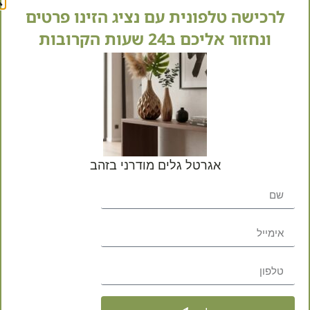
לרכישה טלפונית עם נציג הזינו פרטים
ונחזור אליכם ב24 שעות הקרובות
התמונות להמחשה בלבד
. יית
המוצר בהשוואה למציאות.
אגרטל גלים מודרני בזהב
מק"ט
0729
קטגוריות
אגרטלים וקישוטים
,
אגרטלי
תגית
גלרי
שתפו באהבה: