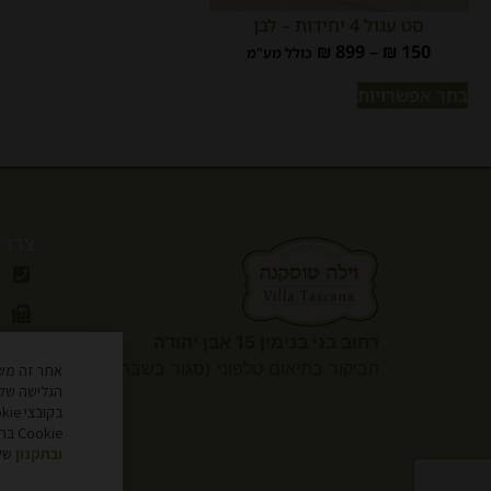
סט עגול 4 יחידות – לבן
₪
899
–
₪
150
כולל מע"מ
בחר אפשרויות
צרו 
רחוב בני בנימין 15 אבן יהודה
הביקור
בתיאום טלפוני (סגור בשבת)
הגלישה שלך
Cookie בהגדרות הדפדפן שלך. למידע נוסף, עיין
ובתקנון
שלנ