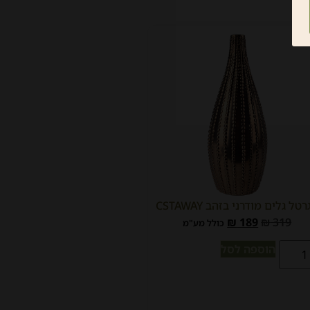
טל גלים מודרני בזהב CSTAWAY
₪
189
₪
319
כולל מע"מ
הוספה לסל