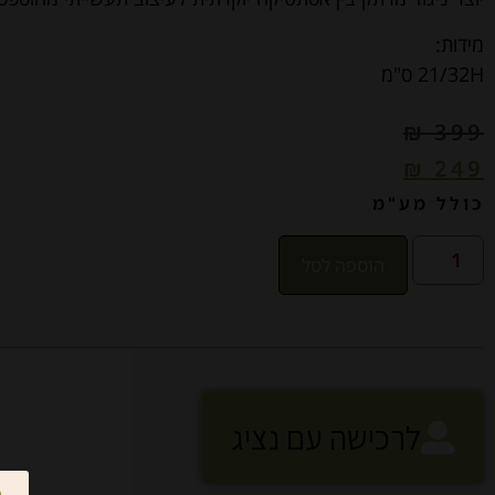
מידות:
21/32H
ס"מ
₪
399
₪
249
כולל מע"מ
הוספה לסל
לרכישה עם נציג