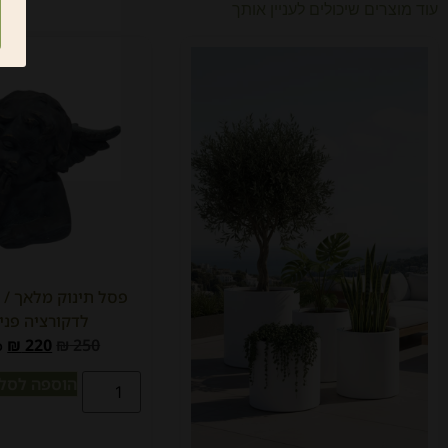
עוד מוצרים שיכולים לעניין אותך
פסל תינוק מלאך / י
לדקורציה פני
₪
220
₪
250
כ
הוספה לסל