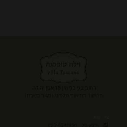
רחוב בני בנימין 15 אבן יהודה
הביקור
בתיאום טלפוני (סגור בשבת)
צרו קשר
איציק טל - 050-5241830