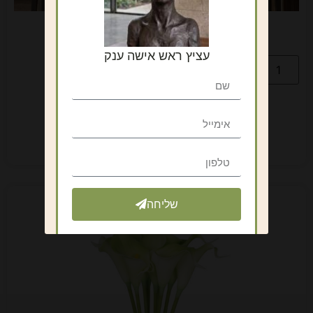
דקורציה לקיר -דלתות עץ עם פירזול ברזל
₪
790
כולל מע"מ
עציץ ראש אישה ענק
הוספה לסל
שליחה