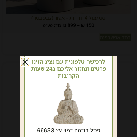
סט עגול 4 יחידות – אפור (צבע בטון)
₪
899
–
₪
150
כולל מע"מ
בחר אפשרויות
לרכישה טלפונית עם נציג הזינו
פרטים ונחזור אליכם ב24 שעות
הקרובות
פסל בודהה דמוי עץ 66633