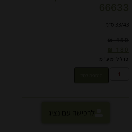
66633
33/43 ס"מ
₪
450
₪
180
כולל מע"מ
הוספה לסל
לרכישה עם נציג