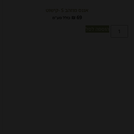
אננס מוזהב S -קישוט
₪
69
כולל מע"מ
הוספה לסל