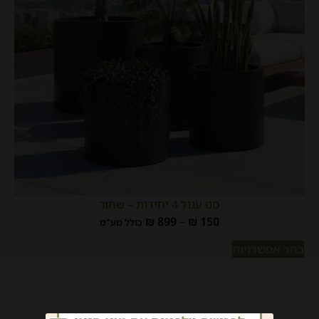
סט עגול 4 יחידות – שחור
₪
899
–
₪
150
כולל מע"מ
בחר אפשרויות