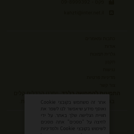
פקס - 09-8999392
kahzti@inter.net.il
כתבות ומאמרים
אודות
גלרית תמונות
תקנון
נגישות
מדיניות פרטיות
צור קשר
התמונות להמחשה בלבד.
ייתכנו הבדלים קלים
בגוונים ובמידות המוצר בהשוואה למציאות.
אתר זה משתמש בקובצי Cookie
ואוסף מידע שיאפשר לנו לשפר את
עקבו אחרינו
חוויית הגלישה שלך באתר. על ידי
לחיצה על "מסכים" אתה מסכים
לשימוש בקובצי Cookie ולמדיניות