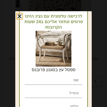
לרכישה טלפונית עם נציג הזינו
פרטים ונחזור אליכם ב24 שעות
הקרובות
שרפרף / כיסא / שולחן צד קרמי צבע לבן עם דפוס עלים
חלול
ספסל עץ בסגנון פרובנס
₪
520
כולל מע"מ
הוספה לסל