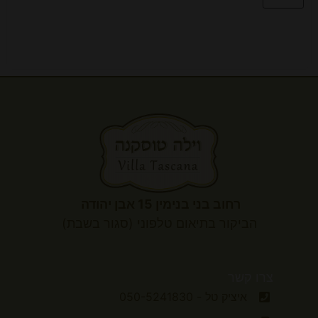
רחוב בני בנימין 15 אבן יהודה
הביקור
בתיאום טלפוני (סגור בשבת)
צרו קשר
איציק טל - 050-5241830