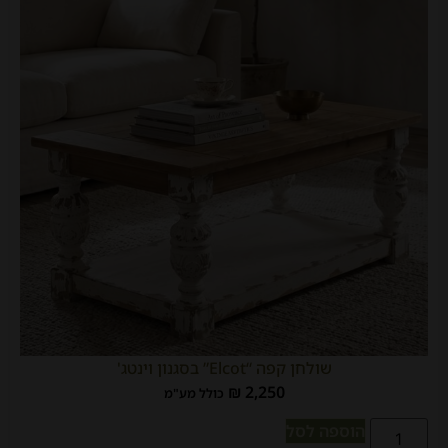
שולחן קפה “Elcot” בסגנון וינטג'
₪
2,250
כולל מע"מ
הוספה לסל