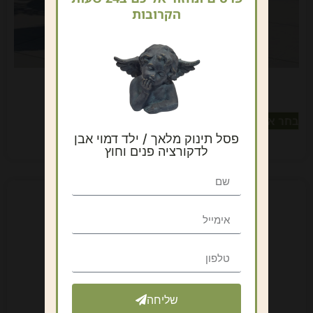
הקרובות
סט עגול 4 יחידות – שחור
₪
899
–
₪
150
כולל מע"מ
בחר אפשרויות
פסל תינוק מלאך / ילד דמוי אבן
לדקורציה פנים וחוץ
שליחה