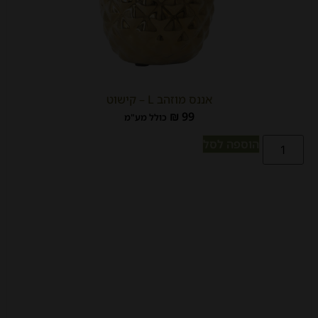
אננס מוזהב L – קישוט
₪
99
כולל מע"מ
הוספה לסל